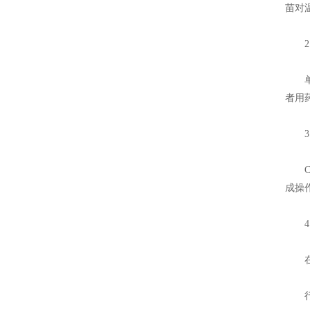
苗对
2.
单抗
者用
3.
CA
成操
4.
在早
行业