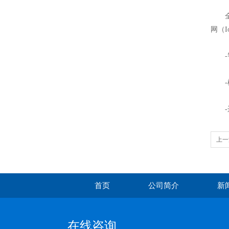
全自
网（
-智
-模
-远
上一
工具
首页
公司简介
新
在线咨询