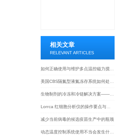
相关文章
RELEVANT ARTICLES
如何正确使用与维护多点温控磁力搅拌系统？看这里！
美国CBS隔氮型液氮冻存系统如何处理失效样品或废弃物料？
生物制剂的冷冻和冷链解决方案——最佳实践
Lorrca 红细胞分析仪的操作要点与质控策略
减少当前病毒的候选疫苗生产中的瓶颈
动态温度控制系统使用不当会发生什么？