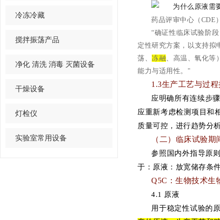
冷冻冷藏
药品评审中心（CDE
“确证性临床试验阶段
搅拌振荡产品
定性研究方案，以支持拟申
荡、
冻融
、高温、氧化等
净化 清洗 消毒 灭菌设备
能力与适用性。"
1.3生产工艺与过
干燥设备
应明确所有连续步骤
应重新考虑检测项目和
灯检仪
质量可控，进行趋势分析
实验室常用设备
（二）临床试验期
参照国内外指导原
于：
原液：放宽储存条件
Q5C：生物技术
4.1 原液
用于稳定性试验的