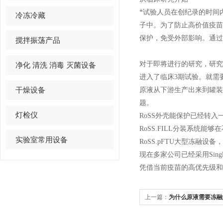
*试验人员在创纪录的时间
冷冻冷藏
子中。
为了防止高价值疫苗的损
保护，免受外部影响。通过
搅拌振荡产品
对于即将进行的研究，研
净化 清洗 消毒 灭菌设备
进入了临床
3
期试验。就需
干燥设备
原液从下游生产出来到罐装
题。
灯检仪
RoSS
外壳能保护已经转入
RoSS.FILL
分装系统能够在
实验室常用设备
RoSS.pFTU
大型冻融设备，
现在多家公司已经采用
Sing
凭借当前疫苗的高优先级和
上一篇：
为什么原液需要冻融