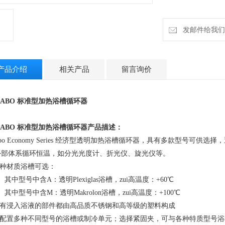
发邮件给我们：in
产品介绍
相关产品
留言询价
LABO 标准型加热浴槽循环器
LABO 标准型加热浴槽循环器产品描述：
labo Economy Series 经济型透明加热浴槽循环器，具有多款型号
外部体系循环恒温，如分光光度计、折光仪、旋光仪等。
两种材质浴槽可选：
）其中型号中含A：透明Plexiglas浴槽，zui高温度：+60℃
）其中型号中含M：透明Makrolon浴槽，zui高温度：+100℃
 所有浸入浴液的部件都由高品质不锈钢和高等级的塑料构成
 可配置多种不同型号的浴槽或制冷单元；选择紧固夹，可与各种特质型号