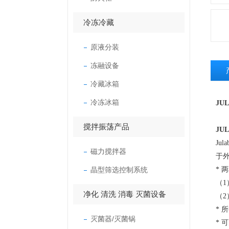
冷冻冷藏
原液分装
冻融设备
冷藏冰箱
冷冻冰箱
JU
搅拌振荡产品
JU
Ju
磁力搅拌器
于
晶型筛选控制系统
* 
（1
净化 清洗 消毒 灭菌设备
（2
*
灭菌器/灭菌锅
*