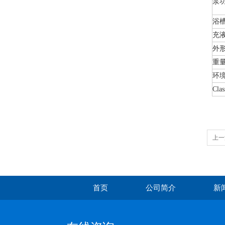
泵
浴槽
充
外形尺
重
环
Clas
上一
首页
公司简介
新