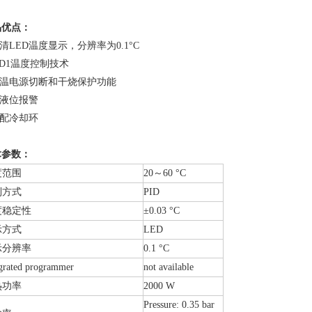
品优点：
高清
LED
温度显示，分辨率为
0.1
°C
PID1温度控制技术
超温电源切断和干烧保护功能
低液位报警
选配冷却环
术参数：
度范围
20～60 °C
制方式
PID
度稳定性
±0.03 °C
示方式
LED
示分辨率
0.1 °C
grated programmer
not available
热功率
2000 W
Pressure: 0.35 bar