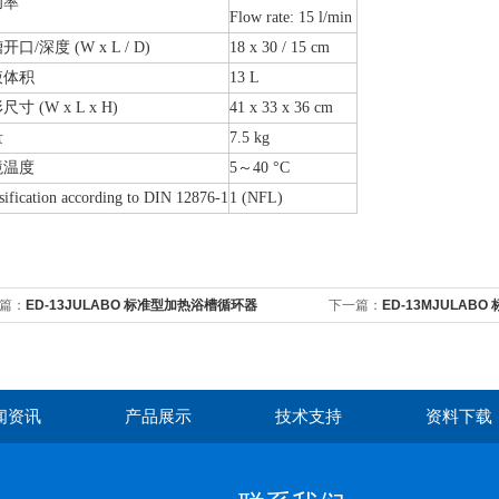
功率
Flow rate: 15 l/min
开口/深度 (W x L / D)
18 x 30 / 15 cm
液体积
13 L
寸 (W x L x H)
41 x 33 x 36 cm
量
7.5 kg
境温度
5～40 °C
sification according to DIN 12876-1
1 (NFL)
篇：
ED-13JULABO 标准型加热浴槽循环器
下一篇：
ED-13MJULAB
闻资讯
产品展示
技术支持
资料下载