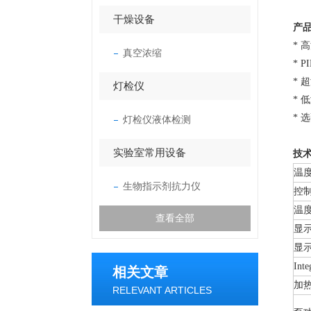
干燥设备
产
* 
真空浓缩
* 
* 
灯检仪
* 
* 
灯检仪液体检测
实验室常用设备
技
温
生物指示剂抗力仪
控
温
查看全部
显
显
Inte
相关文章
加
RELEVANT ARTICLES