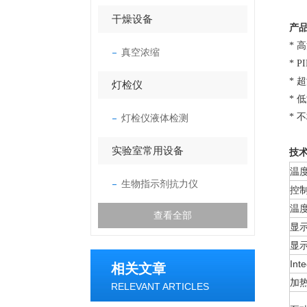
干燥设备
产
* 
真空浓缩
* 
* 
灯检仪
* 
* 
灯检仪液体检测
实验室常用设备
技
温
生物指示剂抗力仪
控
温
查看全部
显
显
Int
相关文章
加
RELEVANT ARTICLES