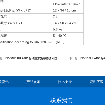
功率
Flow rate: 15 l/min
开口/深度 (W x L / D)
12 x 34 / 15 cm
液体积
7 L
寸 (W x L x H)
14 x 50 x 34 cm
量
5.6 kg
境温度
5～40 °C
ssification according to DIN 12876-1
1 (NFL)
篇：
ED-5MBJULABO 标准型加热浴槽循环器
下一篇：
ED-13JULABO
闻资讯
产品展示
技术支持
资料下载
联系我们