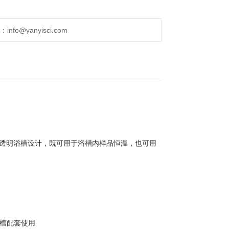
fo@yanyisci.com
可供选择，透明浴槽设计，既可用于浴槽内样品恒温，也可用
浴槽配套使用