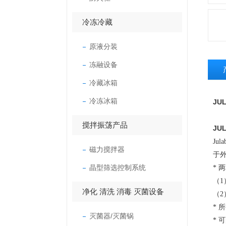
冷冻冷藏
原液分装
冻融设备
冷藏冰箱
冷冻冰箱
JU
搅拌振荡产品
JU
Ju
磁力搅拌器
于
晶型筛选控制系统
* 
（1
净化 清洗 消毒 灭菌设备
（2
*
灭菌器/灭菌锅
*