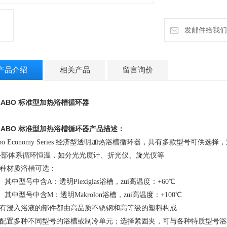
发邮件给我们：in
产品介绍
相关产品
留言询价
LABO 标准型加热浴槽循环器
LABO 标准型加热浴槽循环器
产品描述：
labo Economy Series 经济型透明加热浴槽循环器，具有多款型号
外部体系循环恒温，如分光光度计、折光仪、旋光仪等
两种材质浴槽可选：
）其中型号中含A：透明Plexiglas浴槽，zui高温度：+60℃
）其中型号中含M：透明Makrolon浴槽，zui高温度：+100℃
 所有浸入浴液的部件都由高品质不锈钢和高等级的塑料构成
 可配置多种不同型号的浴槽或制冷单元；选择紧固夹，可与各种特质型号