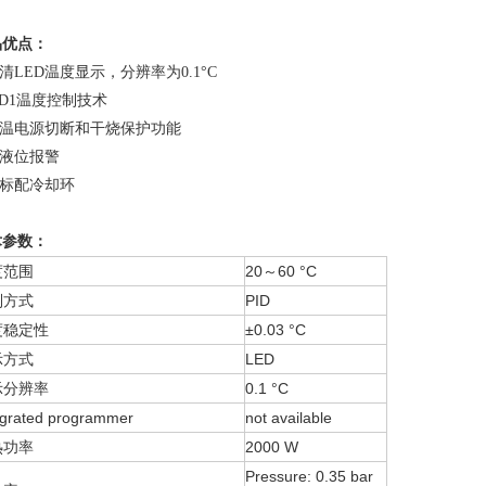
品优点：
高清LED温度显示，分辨率为0.1°C
PID1温度控制技术
超温电源切断和干烧保护功能
低液位报警
不标配冷却环
术参数：
度范围
20～60 °C
制方式
PID
度稳定性
±0.03 °C
示方式
LED
示分辨率
0.1 °C
egrated programmer
not available
热功率
2000 W
Pressure: 0.35 bar