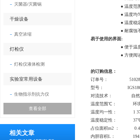
灭菌器/灭菌锅
● 温度范围为环境
● 温度均匀度为
干燥设备
● 温度稳定性为
● 耐腐蚀不锈钢内
真空浓缩
易于使用的界面:
● 便于温度设定
灯检仪
● 方便阅读的大
灯检仪液体检测
的订购信息：
实验室常用设备
订单号： 510281
型号： IGS18
生物指示剂抗力仪
对流技术： 自然
温度范围℃： 环境温度+
查看全部
温度均一性： 1 37℃
温度稳定性： 37℃时
占位面积m2 ： 0.4
相关文章
内胆容积L： 194