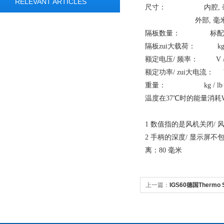
RELEVANT ARTICLES
尺寸： 内腔, 毫米 (W x 
外部, 毫米(W x H x 
隔板数量： 标配数量 / 
隔板zui大载荷： kg / lb
额定电压/ 频率： V / Hz
额定功率/ zui大电流： W / 
重量： kg / lb 65 
温度在37℃时的能量消耗W
1 数值指的是风机关闭/
2 手柄的深度/ 显示屏
离：80 毫米
上一篇：
IGS60德国Thermo Sc
型培养箱