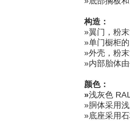
»底部搁板
构造：
»翼门，粉
»单门橱柜
»外壳，粉
»内部胎体
颜色：
»
浅灰色 RAL
»胴体采用浅灰
»底座采用石板