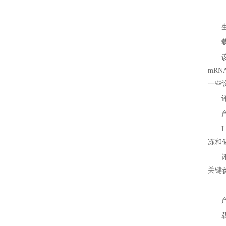
mRN
一些
冻和
关键