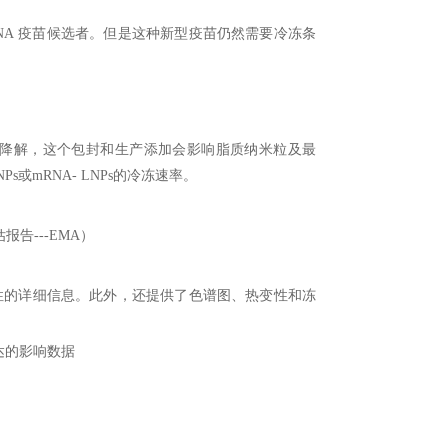
NA
疫苗候选者。但是这种新型疫苗仍然需要
冷冻条
降解，这个包封和生产添加会影响脂质纳米粒及最
NPs
或
mRNA-
LNPs
的冷冻速率。
估报告
---EMA
）
性的详细信息。此外，还提供了色谱图、热变性和冻
达的影响数据