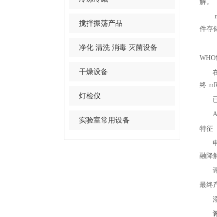
解。
搅拌振荡产品
件存
净化 清洗 消毒 灭菌设备
WHO
干燥设备
终
mR
灯检仪
A
实验室常用设备
特征
融降
最终