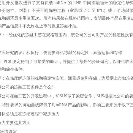
使用开发批次进行了支持负载
mRNA
的
LNP
中间冻融循环的稳定性研
多分散性、封装）不受不同冻融过程（室温或
2
°
C
至
8
°
C
）或
5
个冻融
冻融循环最多重复五次。所有结果都在规格范围内，表明最终产品在重复
的产品信息中不允许在上市时反复冻融小瓶。
评：
--
经优化的冻融工艺在规格范围内，该公司的公司对产品的稳定性没
临床研究的设计和执行
---
仍需要评估冻融的稳定性，涵盖运输和存储
T-PCR
测定得到了可接受的验证，并提供了额外的验证研究，以评估临
输和储存条件。
评：在临床解冻做的冻融稳定性实验，涵盖运输和存储，为后期上市做准
该公司的冻融工艺条件是什么
?
该公司冻融工艺的开发过程中，和
SUS
做了紧密合作，
SUS
根据此公司的
.
特殊要求的冻融曲线降低了对
mRNA
产品的影响，影响主要来源于以下
目标必须是在冻结过程中减少压力
压力主要这几方面
冷冻浓缩