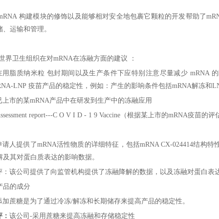
mRNA
构建模块的修饰以及能够相对安全地包裹它颗粒的开发帮助了
mR
储、运输和管理。
世界卫生组织在对
mRNA
在冻融方面的建议
：
在用脂质纳米粒
包封期间以及生产条件下应特别注意尽量减少
mRNA
的
NA-LNP
疫苗产品的稳定性，例如：产生的影响条件包括
mRNA
解冻和
L
已上市的某
mRNA
产品中在研发到生产中的冻融应用
ssessment report---C O V I D - 1 9 Vaccine
（根据某上市的
mRNA
疫苗的评
申请人提供了
mRNA
活性物质的详细特征，包括
mRNA CX-024414
结构特
解及其对蛋白质表达的影响数据。
评：
该公司提供了向监管机构提供了冻融降解的数据，以及冻融对蛋白表
产品的成分
添加蔗糖是为了通过冷冻
/
解冻和长期储存来提高产品的稳定性。
评：
该公司
-
采用蔗糖来提高冻融和存储稳定性