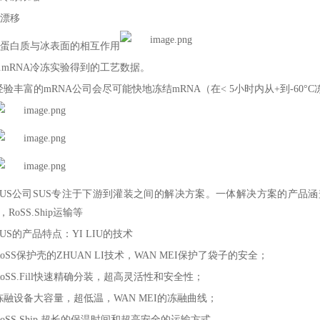
漂移
• 蛋白质与冰表面的相互作用
.mRNA
冷冻实验得到的工艺数据。
经验丰富的
mRNA
公司会尽可能快地冻结
mRNA
（在
< 5
小时内从
+
到
-60°C
US
公司
SUS
专注于下游到灌装之间的解决方案。一体解决方案的产品涵
，
RoSS.Ship
运输等
US
的产品特点：
YI LIU
的技术
oSS
保护壳的
ZHUAN LI
技术，WAN MEI
保护了袋子的安全；
oSS.Fill
快速精确分装，超高灵活性和安全性；
冻融设备大容量，超低温，WAN MEI
的冻融曲线；
oSS.Ship
超长的保温时间和超高安全的运输方式。