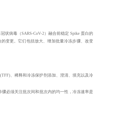
NG冠状
病毒（SARS-CoV-2
）融合前稳定
Spike
蛋白的
做的变更。它们包括放大、增加批量冷冻步骤、改变
(TFF)
、稀释和冷冻保护剂添加、澄清、填充以及冷
步骤必须关注批次间和批次内的均一性，冷冻速率是