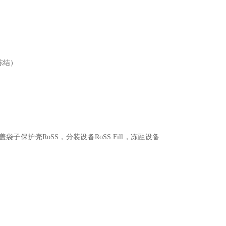
冻结）
盖袋子保护壳
RoSS
，分装设备
RoSS.Fill
，冻融设备