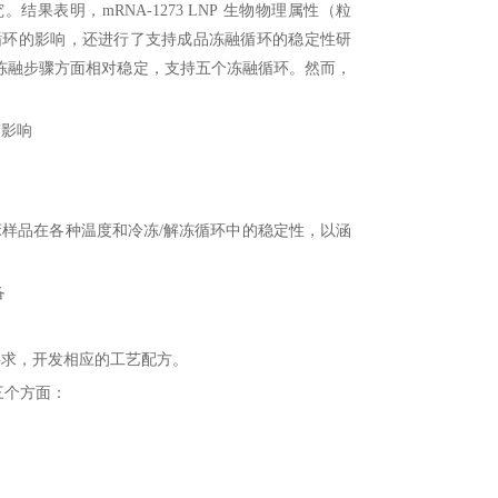
究。结果表明，
mRNA-1273 LNP
生物物理属性（粒
循环的影响，还进行了支持成品冻融循环的稳定性研
冻融步骤方面相对稳定，支持五个冻融循环。然而，
有影响
床样品在各种温度和冷冻
/
解冻循环中的稳定性，以涵
备
要求，开发相应的工艺配方。
三个方面：