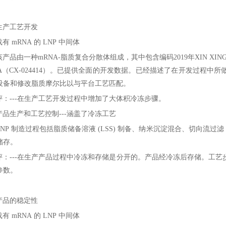
生产工艺开发
载有
mRNA
的
LNP
中间体
该产品由一种
mRNA-
脂质复合分散体组成，其中包含编码
2019
年XIN XI
A
（
CX-024414
）。已提供全面的开发数据。已经描述了在开发过程中所
设备和修改脂质摩尔比以与平台工艺匹配。
评：
---
在生产工艺开发过程中增加了大体积冷冻步骤。
产品生产和工艺控制
---
涵盖了冷冻工艺
LNP
制造过程包括脂质储备溶液
(LSS)
制备、纳米沉淀混合、切向流过滤
储存。
评：
---
在生产产品过程中冷冻和存储是分开的。产品经冷冻后存储。工艺
参数。
产品的稳定性
载有
mRNA
的
LNP
中间体