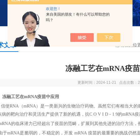
欢迎您！
来自美国的朋友！有什么可以帮助您的
吗？
术文章
您现在的位
冻融工艺在mRNA疫
更新时间：2024-11-21 点击次数：2
冻融工艺在
mRNA
疫苗中应用
信使
RNA
（
mRNA
）是一类新兴的生物治疗药物。虽然它们有相当大的
疾病的靶向治疗和灵活生产提供了新的机遇，抗
C O V I D - 1 9
的
mRNA
疫
mRNA
的临床潜力已经超出了疫苗的范畴，扩展到其他先进的治疗方法，
由于
mRNA
是脆弱的，不稳定的，开发
mRNA
疫苗的最重要的挑战仍然