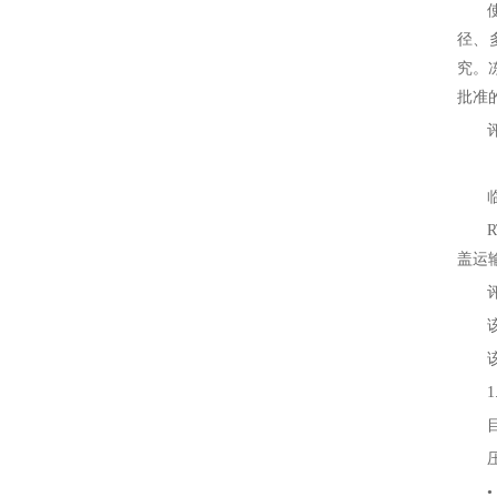
径、
究。
批准
R
盖运
1
•