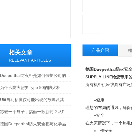
产品介绍
相关文章
RELEVANT ARTICLES
德国Dueperthal防火安全柜
Dueperthal防火柜是如何保护公司的人员和财产
SUPPLY LINE给您带
所有机柜供应线具有广泛
为什么防火需要Type 90的防火柜
Ufit自动粘度仪可能出现的故障及其解决方法
»健康
理想的布局的通风，确保
冻破一个袋子，搞砸一款新药？从FDA警告看冷冻袋运输的“冰上危机”
»安全
在火灾情况下，一个热电
德国Dueperthal防火安全柜与化学品管理的结合
»工作安全