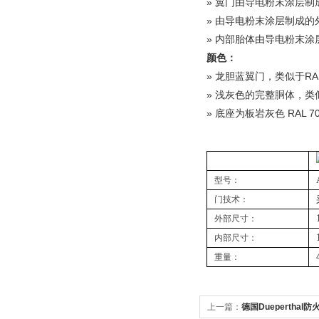
» 翼门由导电粉末涂层制
» 由导电粉末涂层制成的
» 内部胎体由导电粉末涂
颜色：
» 龙胆蓝翼门，类似于RAL
» 浅灰色的完整胴体，类似于
» 底座为板岩灰色 RAL 7
型号：
门技术：
外部尺寸：
内部尺寸：
重量：
上一篇：
德国Dueperthal防火