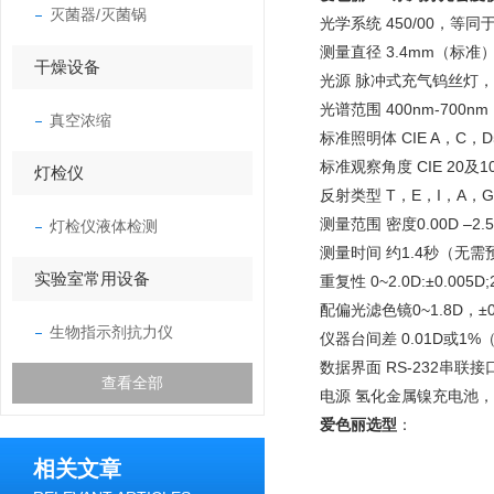
灭菌器/灭菌锅
光学系统 450/00，等同于
测量直径 3.4mm（标准）：
干燥设备
光源 脉冲式充气钨丝灯，色
光谱范围 400nm-700n
真空浓缩
标准照明体 CIE A，C，D
标准观察角度 CIE 20及
灯检仪
反射类型 T，E，I，A，G，T
测量范围 密度0.00D –2.50
灯检仪液体检测
测量时间 约1.4秒（无需
实验室常用设备
重复性 0~2.0D:±0.005D;2
配偏光滤色镜0~1.8D，±0.0
生物指示剂抗力仪
仪器台间差 0.01D或1%
数据界面 RS-232串联接
查看全部
电源 氢化金属镍充电池，4
爱色丽
选型
：
相关文章