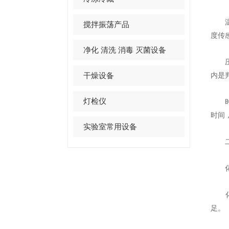
温度
搅拌振荡产品
度传
净化 清洗 消毒 灭菌设备
压力
干燥设备
内是
灯检仪
时间
时间
实验室常用设备
二、
化学
化学
足。