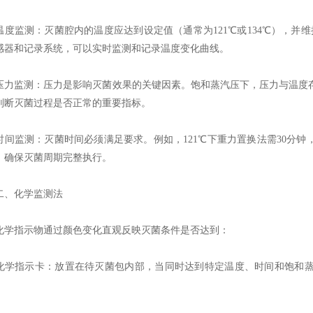
监测：灭菌腔内的温度应达到设定值（通常为121℃或134℃），并维持
感器和记录系统，可以实时监测和记录温度变化曲线。
监测：压力是影响灭菌效果的关键因素。饱和蒸汽压下，压力与温度存
判断灭菌过程是否正常的重要指标。
监测：灭菌时间必须满足要求。例如，121℃下重力置换法需30分钟，
，确保灭菌周期完整执行。
化学监测法
指示物通过颜色变化直观反映灭菌条件是否达到：
指示卡：放置在待灭菌包内部，当同时达到特定温度、时间和饱和蒸