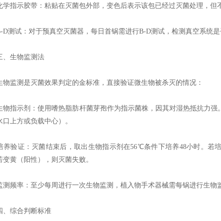
指示胶带：粘贴在灭菌包外部，变色后表示该包已经过灭菌处理，但不
D测试：对于预真空灭菌器，每日首锅需进行B-D测试，检测真空系统
生物监测法
监测是灭菌效果判定的金标准，直接验证微生物被杀灭的情况：
指示剂：使用嗜热脂肪杆菌芽孢作为指示菌株，因其对湿热抵抗力强。
水口上方或负载中心）。
验证：灭菌结束后，取出生物指示剂在56℃条件下培养48小时。若
若变黄（阳性），则灭菌失败。
频率：至少每周进行一次生物监测，植入物手术器械需每锅进行生物
综合判断标准