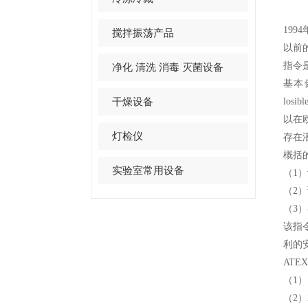
19
搅拌振荡产品
以前
指令
净化 清洗 消毒 灭菌设备
基本
干燥设备
lo
以在
灯检仪
存在
概括
实验室常用设备
（1
（2
（3
该指
利的
ATE
（1）
（2）