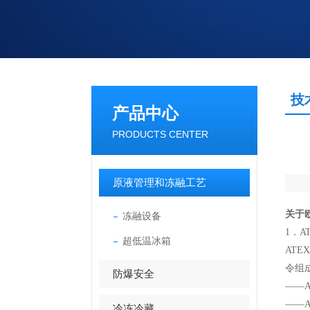
技
产品中心
PRODUCTS CENTER
原液管理和冻融工艺
关于欧
冻融设备
1．A
超低温冰箱
ATE
令组
防爆安全
——
——A
冷冻冷藏