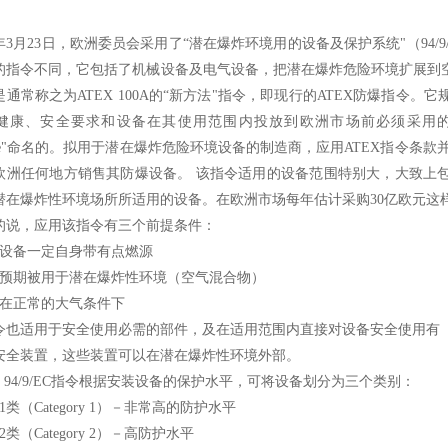
94年3月23日，欧洲委员会采用了“潜在爆炸环境用的设备及保护系统"（94
的指令不同，它包括了机械设备及电气设备，把潜在爆炸危险环境扩展到
是通常称之为ATEX 100A的“新方法"指令，即现行的ATEX防爆指令
健康、安全要求和设备在其使用范围内投放到欧洲市场前必须采用的合格评定程
sible"命名的。拟用于潜在爆炸危险环境设备的制造商，应用ATEX指令
欧洲任何地方销售其防爆设备。 该指令适用的设备范围特别大，大致上
潜在爆炸性环境场所所适用的设备。在欧洲市场每年估计采购30亿欧元这
的说，应用该指令有三个前提条件：
）设备一定自身带有点燃源
）预期被用于潜在爆炸性环境（空气混合物）
）在正常的大气条件下
令也适用于安全使用必需的部件，及在适用范围内直接对设备安全使用有
安全装置，这些装置可以在潜在爆炸性环境外部。
X 94/9/EC指令根据安装设备的保护水平，可将设备划分为三个类别：
1类（Category 1）－非常高的防护水平
2类（Category 2）－高防护水平