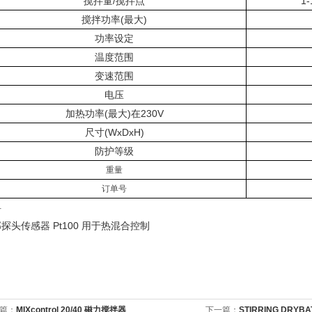
搅拌量/搅拌点
1
搅拌功率(最大)
功率设定
温度范围
变速范围
电压
加热功率(最大)在230V
尺寸
(WxDxH)
防护等级
重量
订单号
料
探头传感器 Pt100 用于热混合控制
篇：
MIXcontrol 20/40 磁力搅拌器
下一篇：
STIRRING DRY