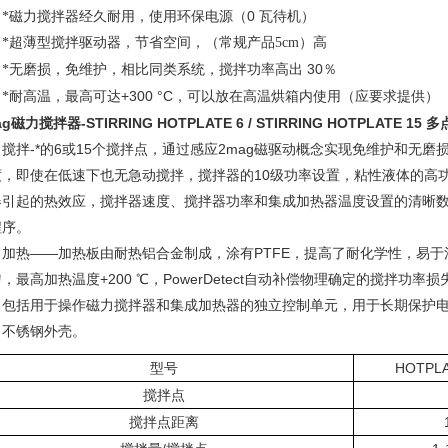
0
*磁力搅拌器经久耐用，使用环保电源（
瓦待机）
*超薄型搅拌驱动器，节省空间，（常规产品5cm）高
30
*无磨损，免维护，相比同类系统，搅拌功率高出
％
+300 °C
*耐高温，最高可达
，可以放在高温烘箱内使用（应要求提供）
ag
磁力搅拌器
-
STIRRING HOTPLATE 6 / STIRRING HOTPLATE 15
多
搅拌-*的6或15个搅拌点，通过感应2mag磁驱动概念实现免维护和无磨损，1
度，即使在低速下也无急动搅拌，搅拌器的10级功率设置，粘性液体的高
器引起的热效应，搅拌器速度、搅拌器功率和集成加热器温度设置的清晰数
程序。
加热——加热板由耐热铝合金制成，涂有PTFE，提高了耐化学性，易于
，最高加热温度+200 ℃，PowerDetect自动补偿物理确定的搅拌功
包括用于操作磁力搅拌器和集成加热器的独立控制单元，用于长期保护电
，不锈钢外壳。
型号
HO
搅拌点
搅拌点距离