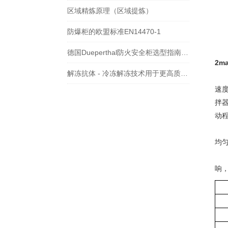
区域精炼原理（区域提炼）
防爆柜的欧盟标准EN14470-1
德国Dueperthal防火安全柜选型指南：容量、材质与合规标准
2m
解冻抗体 - 冷冻解冻技术用于更高质量的处理单克隆抗体
速
拌
动
均匀
响