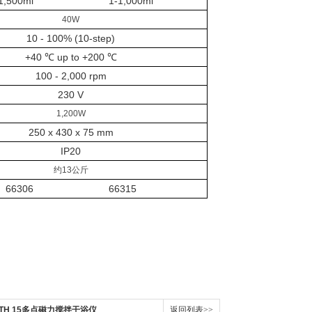
-1,500ml 1-1,000ml
40W
10
-
100%
(10-step)
+40
℃
up
to
+200
℃
100
-
2,000
rpm
230
V
1,200W
250
x
430
x
75
mm
IP20
约13公斤
66306 66315
BATH 15多点磁力搅拌干浴仪
返回列表>>