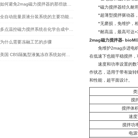
如何避免2mag磁力搅拌器的那些故障发生
*磁力搅拌器经久耐
*超薄型搅拌驱动器，
全自动批量原液分装系统的主要功能介绍
*无磨损，免维护，
多点温控磁力搅拌系统在化学合成中的应用研究
+
*耐高温，最高可达
2mag
磁力搅拌器
-
bioMI
为什么需要冻融工艺的步骤
免维护2mag步进电
美国 CBS隔氮型液氮冻存系统如何避免样本污染？
在低速下也能平稳搅拌，
速度和功率设置的数
作状态，适用于带有旋转
和性能，超平面设计。
类
搅
搅拌体
速度
搅拌功
电源