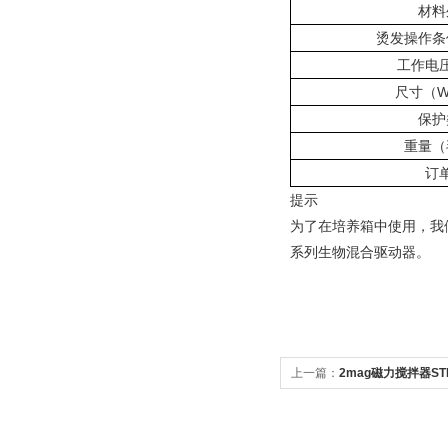
材料
烫发操作条
工作电
尺寸（
W
保护
重量（
订
提示
为了在培养箱中使用，我
系列生物混合驱动器。
上一篇：
2mag磁力搅拌器STIR
ERL