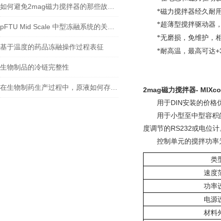
如何避免2mag磁力搅拌器的那些故障发生
*磁力搅拌器经久耐
*超薄型搅拌驱动器，
pFTU Mid Scale 中型冻融系统的关键技术及发展趋势
*无磨损，免维护
，
基于温度的药品冻融操作过程表征
+
*耐高温，最高可达
生物制品的冷链完整性
在生物制药生产过程中，原液如何存储？
2mag
磁力搅拌器
-
MIXcon
用于DIN安装的价格
用于小型至中型容积的D
度调节的RS232或电位计
控制单元的搅拌功率为
类
速度
功率
电源
材料