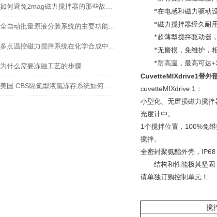
如何避免2mag磁力搅拌器的那些故障发生
*在电感和磁力驱动
*磁力搅拌器经久耐
全自动批量原液分装系统的主要功能介绍
*超薄型搅拌驱动器，
多点温控磁力搅拌系统在化学合成中的应用研究
*无磨损，免维护
，
+
*耐高温，最高可达
为什么需要冻融工艺的步骤
CuvetteMIXdrive1带
美国 CBS隔氮型液氮冻存系统如何避免样本污染？
cuvetteMIXdrive 1：
小型化、无磨损磁力搅拌器
光度计中。
1个搅拌位置，100%
搅拌。
全密封聚氨酯外壳，IP6
结构和性能极其坚固
请单独订购控制单元！
搅