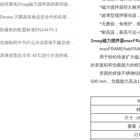
如何避免2mag磁力搅拌器的那些故障发生
*磁力搅拌器经久耐
*超薄型搅拌驱动器，
Devea 灭菌器在食品安全中的应用探讨
*无磨损，免维护
，
防爆柜的欧盟标准EN14470-1
+
*耐高温，最高可达
2mag磁力搅拌器maxFRA
生物制药中为什么冷冻原液不建议使用冰箱
maxFRAME/
fabFR
原液放置在冷库-40℃进行冷冻存储的注意事项
用于轻松快速扩大磁力搅
的表面积和负载能力的框
坚固的焊接不锈钢结构
500 mm，负载能力高达1
尺寸（W
重量
订