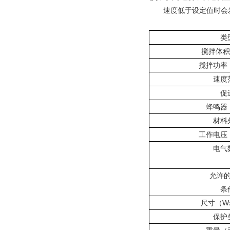
速度低于设定值时会
类
搅拌体积
搅拌功率
速度
促
蜂鸣器
材料
工作电压
电气
允许
条
尺寸（W
保护