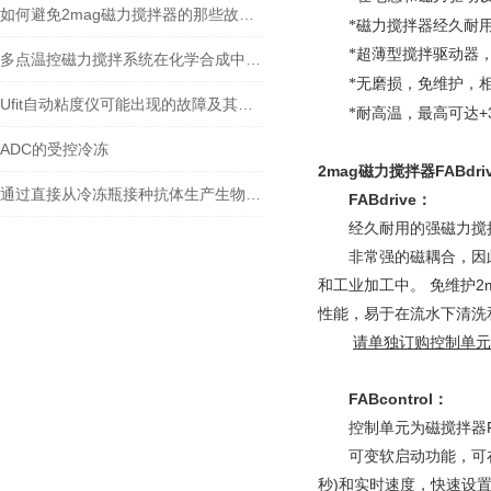
如何避免2mag磁力搅拌器的那些故障发生
*磁力搅拌器经久耐
*超薄型搅拌驱动器，
多点温控磁力搅拌系统在化学合成中的应用研究
*无磨损，免维护
，
Ufit自动粘度仪可能出现的故障及其解决方法
+
*耐高温，最高可达
ADC的受控冷冻
2mag磁力搅拌器FABdrive 
通过直接从冷冻瓶接种抗体生产生物反应器来强化工艺
FABdrive：
经久耐用的强磁力搅
非常强的磁耦合，因此
和工业加工中。 免维护2
性能，易于在流水下清洗
请单独订购控制单元
FABcontrol：
控制单元为磁搅拌器FA
可变软启动功能，可在
秒)和实时速度，快速设