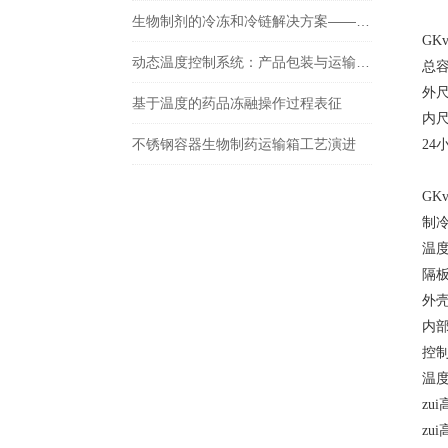
生物制剂的冷冻和冷链解决方案——最佳实践
GK
动态温度控制系统：产品包装与运输要求
总
外尺
基于温度的药品冻融操作过程表征
内尺
不锈钢容器生物制药运输箱工艺演进
2
GK
温
隔板
外
温
z
z