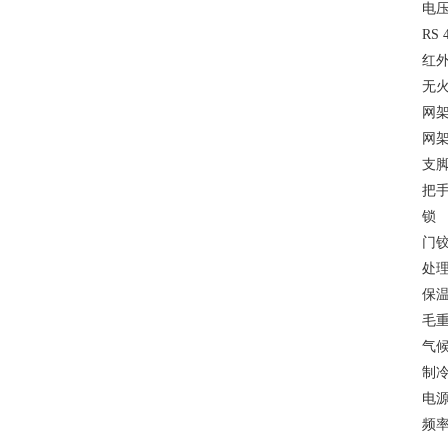
电
R
红
网
支脚
门
保
毛
气
制
电
频率