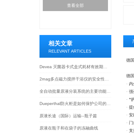
查看全部
相关文章
RELEVANT ARTICLES
德国
Devea 灭菌器卡式盒式耗材有效期管理与质量检测
德国
2mag多点磁力搅拌干浴仪的安全性评估和防护措施
· 
全自动批量原液分装系统的主要功能介绍
· 
· 
Dueperthal防火柜是如何保护公司的人员和财产
· 
· 
原液长途（国际）运输--瓶子篇
· 
原液在瓶子和在袋子的冻融曲线
· 