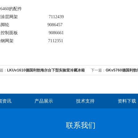
v6460的配件
明涂层网架 7112439
选脚轮 9086457
造控制面板 9086661
锈钢网架 7112351
篇：
LKUv1610德国利勃海尔台下型实验室冷藏冰箱
下一篇：
GKv5760德国
藏冰箱
闻资讯
产品展示
技术支持
资料下载
联系我们