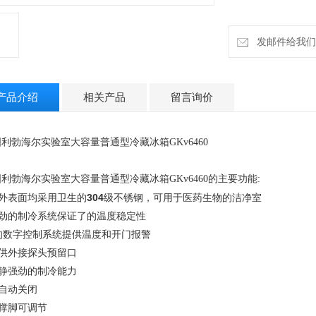
发邮件给我们：in
产品介绍
相关产品
留言询价
利勃海尔实验室大容量普通型冷藏冰箱GKv6460
利勃海尔实验室大容量普通型冷藏冰箱GKv6460的
主要功能:
304
内外表面均采用
卫生的
级不锈钢，可用于医药生物的洁净室
强劲的制冷系统保证了的温度稳
定性
*的数字控制系统提供温度和开门报
警
提供外接探头预留口
安静强劲的制冷能力
门自动关闭
支撑脚可调节