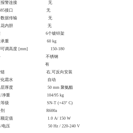
压报警连接 无
S 485接口 无
外数据传输 无
无火花内胆 无
网架 6个镀锌架
架承重 60 kg
可调高度 [mm] 150-180
把手 不锈钢
锁 有
铰链 右,可反向安装
处理化霜水 自动
温层厚度 50 mm 聚氨酯
重/净重 104/95 kg
候等级 SN-T (+43° C)
冷剂 R600a
源额定值 1.0 A/ 150 W
/电压 50 Hz / 220-240 V