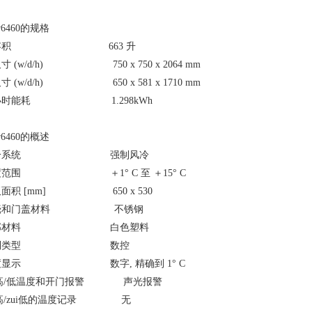
v6460的规格
容积 663 升
寸 (w/d/h) 750 x 750 x 2064 mm
寸 (w/d/h) 650 x 581 x 1710 mm
4小时能耗 1.298kWh
v6460的概述
制冷系统 强制风冷
度范围 ＋1° C 至 ＋15° C
面积 [mm] 650 x 530
壳和门盖材料 不锈钢
内部材料 白色塑料
控制类型 数控
度显示 数字, 精确到 1° C
ui高/低温度和开门报警 声光报警
ui高/zui低的温度记录 无