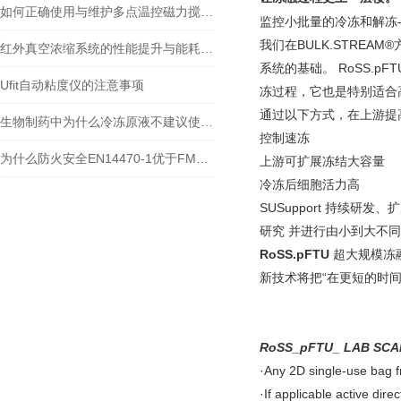
如何正确使用与维护多点温控磁力搅拌系统？看这里！
监控小批量的冷冻和解冻
我们在
BULK.STREAM®
红外真空浓缩系统的性能提升与能耗分析
系统的基础。
RoSS.pFT
Ufit自动粘度仪的注意事项
冻过程，它也是特别适合
通过以下方式，在上游提
生物制药中为什么冷冻原液不建议使用冰箱
控制速冻
为什么防火安全EN14470-1优于FM标准？
上游可扩展冻结大容量
冷冻后细胞活力高
SUSupport
持续研发、扩
研究
并进行由小到大不同
RoSS.pFTU
超大规模冻
新技术将把
“
在更短的时
RoSS_pFTU_ LAB SC
·Any 2D single-use
·If applicable active 