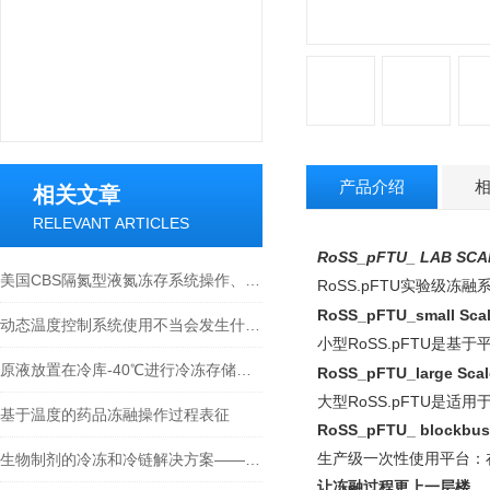
产品介绍
相关文章
RELEVANT ARTICLES
RoSS_pFTU_ LAB SC
美国CBS隔氮型液氮冻存系统操作、维护与管理指南
RoSS.pFTU
实验级冻融
RoSS_pFTU_small Sca
动态温度控制系统使用不当会发生什么？
RoSS.pFTU
小型
是基于
原液放置在冷库-40℃进行冷冻存储的注意事项
RoSS_pFTU_large Scal
大型
RoSS.pFTU
是适用
基于温度的药品冻融操作过程表征
RoSS_pFTU_
blockbus
生物制剂的冷冻和冷链解决方案——最佳实践
生产级一次性使用平台：
让冻融过程更上一层楼。