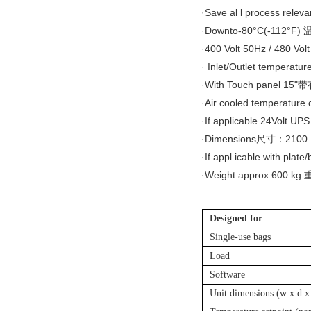
·Save al l process 
·Downto-80°C(-112°F
·400 Volt 50Hz / 480 Vol
· Inlet/Outlet temper
·With Touch panel 1
·Air cooled temperat
·If applicable 24Volt 
·Dimensions尺寸：2100 × 
·If appl icable with 
·Weight:approx.600 k
Designed for
Single-use bags
Load
Software
Unit dimensions (w x d x