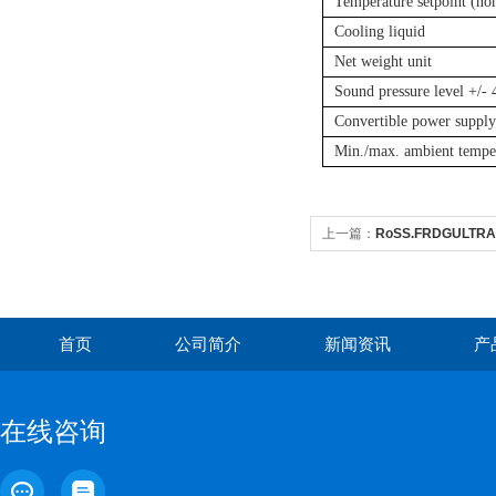
Temperature setpoint (no
Cooling liquid
Net weight unit
Sound pressure level +/-
Convertible power suppl
Min./max. ambient tempe
上一篇：
RoSS.FRDGULTR
冰箱
首页
公司简介
新闻资讯
产
在线咨询