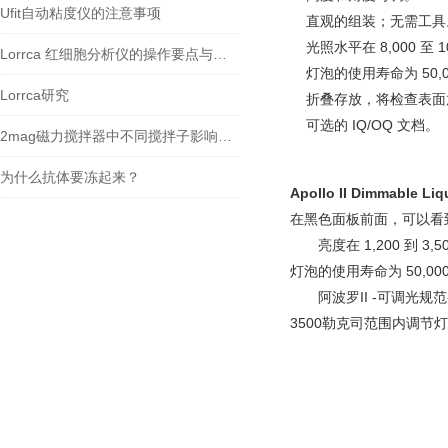
Ufit自动粘度仪的注意事项
直观的组装；
无需工具
光照水平在 8,000 至 1
Lorrca 红细胞分析仪的操作要点与质控策略
灯泡的使用寿命为 50,0
Lorrca研究
折叠存放，将检查表面
可选的 IQ/OQ 文档。
2mag磁力搅拌器中不同搅拌子影响搅拌效果
为什么抗体要冻起来？
Apollo II Dimmable Liq
在黑色面板前面，可以看
亮度在 1,200 到
灯泡的使用寿命为 50,
阿波罗II -可调光
3500勒克司范围内调节