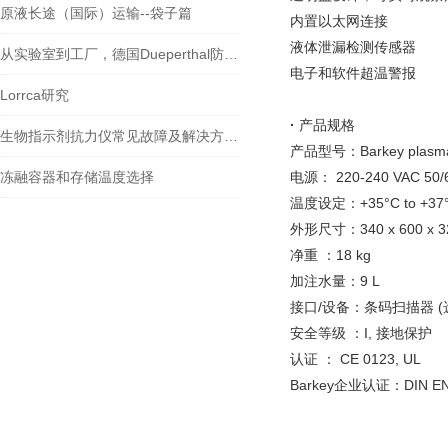
原液长途（国际）运输--袋子篇
内置以太网连接
液体泄漏检测传感器
从实验室到工厂，德国Dueperthal防火安全柜的广泛应用
电子和软件超温警报
Lorrca研究
·
产品规格
生物指示剂抗力仪常见故障及解决方法大揭秘
产品型号：Barkey plasma
冻融容器和存储温度选择
电源： 220-240 VAC 50/60
温度设定：+35°C to +37
外形尺寸：340 x 600 x 3
净重 ：18 kg
加注水量：9 L
接口/设备：条码扫描器 (
安全等级 ：I, 接地保护
认证 ： CE 0123, UL
Barkey企业认证：DIN EN 