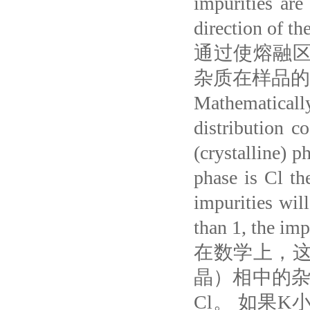
impurities are
direction of t
通过使熔融
杂质在样品的
Mathematically
distribution c
(crystalline) p
phase is Cl th
impurities wil
than 1, the imp
在数学上，这
晶）相中的杂
Cl。 如果