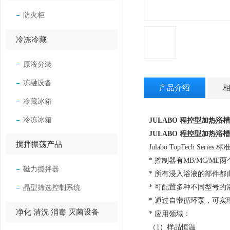
防火柜
冷冻冷藏
原液分装
冻融设备
产品介绍
冷藏冰箱
冷冻冰箱
JULABO 程控型加热浴
JULABO 程控型加热
搅拌振荡产品
Julabo TopTech 
* 控制器有MB/MC/ME两
磁力搅拌器
* 所有浸入浴液的部件
晶型筛选控制系统
* 可配置多种不同型号
* 通过自带循环泵，可
净化 清洗 消毒 灭菌设备
* 应用领域：
（1）样品恒温