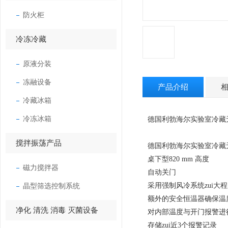
防火柜
冷冻冷藏
原液分装
冻融设备
产品介绍
冷藏冰箱
冷冻冰箱
德国利勃海尔实验室冷藏无霜
搅拌振荡产品
德国利勃海尔实验室冷藏无霜
桌下型820 mm 高度
磁力搅拌器
自动关门
晶型筛选控制系统
采用强制风冷系统zui大
额外的安全恒温器确保温
净化 清洗 消毒 灭菌设备
对内部温度与开门报警进
存储zui近3个报警记录