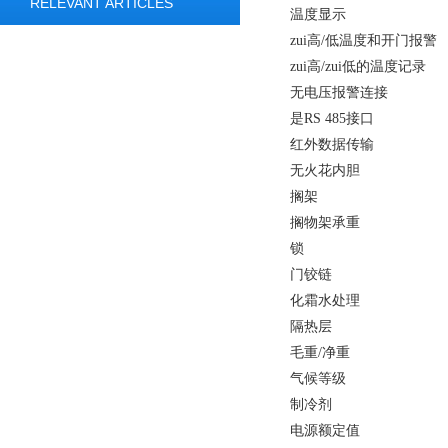
RELEVANT ARTICLES
温度显示 数字, 
zui高/低温度和开
zui高/zui低的温
无电压报警连
是RS 485接
红外数据传输
无火花内胆 是, 
搁架 3 可
搁物架承重 4
锁 
门铰链 右，
化霜水处理
隔热层 40 
毛重/净重 41/
气候等级 SN-ST
制冷剂 R 6
电源额定值 1.0 A