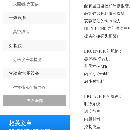
灭菌器/灭菌锅
配有温度监控和外接报警
高能效绿色环保制冷剂
干燥设备
安静强劲的制冷能力
NF X 15-140 内部温度
真空浓缩
提供外接探头预留口
灯检仪
LKUexv1610的规格：
总容积/净容积 141
灯检仪液体检测
外尺寸(w/d/h) 600
实验室常用设备
内尺寸 (w/d/h) 440
24小时能耗 0.8
生物指示剂抗力仪
LKUexv1610的概述：
查看全部
制冷系统 
温度范围 +3° C
内胆材料 
相关文章
控制类型 