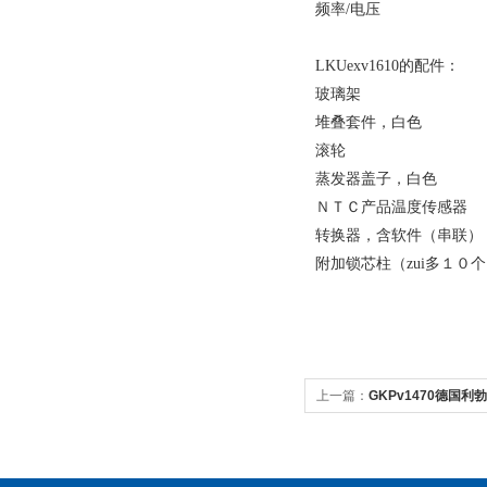
频率/电压 50 Hz 
LKUexv1610的配件：
玻璃架 929
堆叠套件，白色 9
滚轮 959
蒸发器盖子，白色 9
ＮＴＣ产品温度传感器 
转换器，含软件（串联）
附加锁芯柱（zui多１
上一篇：
GKPv1470德国
普通型冷藏冰箱